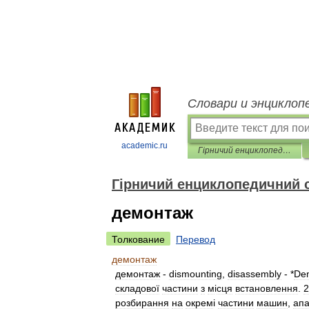
Словари и энциклоп
academic.ru
Гірничий енциклопедичний словник
Гірничий енциклопедичний 
демонтаж
Толкование
Перевод
демонтаж
демонтаж
-
dismounting
,
disassembly
- *
De
складової
частини
з
м
і
сця
встановлення
.
2
розбирання
на
окрем
і
частини
машин
,
апа