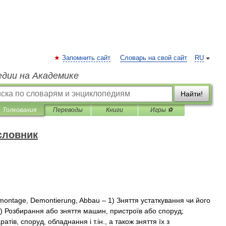
Запомнить сайт
Словарь на свой сайт
RU
едии на Академике
Найти!
Толкования
Переводы
Книги
Игры ⚽
словник
montage
,
Demontierung
,
Abbau
–
1
)
Зняття
устаткування
чи
його
)
Розбирання
або
зняття
машин
,
пристроїв
або
споруд
;
рат
і
в
,
споруд
,
обладнання
і
т
.і
н
.,
а
також
зняття
їх
з