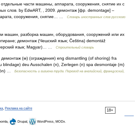
 отдельные части машины, аппарата, сооружения, снятие их с
ых слов. by EdwART, , 2009. демонтаж [фр. demontage] –
ппарата, сооружения, снятие… …
Словарь иностранных слов русского
ии машин, разборка машин, оборудования, сооружений или их
нтиране; демонтаж (Чешский язык; Čeština) demontáž
нгерский язык; Magyar)… …
Строительный словарь
демонтаж (м) (ограждения) eng dismantling (of shoring) fra
du blindage) deu Ausschalen (n), Zerlegen (n) spa desmontaje (m)
ación) …
Безопасность и гигиена труда. Перевод на английский, французский,
ка
,
Реклама на сайте
18+
omla,
Drupal,
WordPress, MODx.