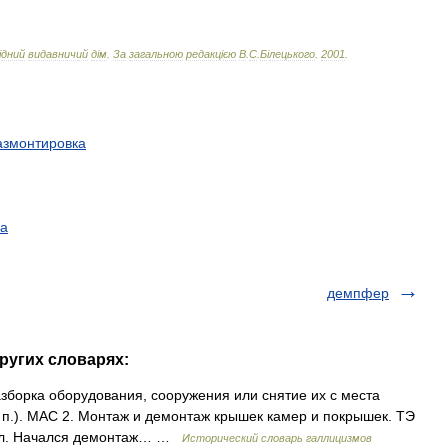
і
дний
видавничий
д
і
м
.
За
загальною
редакц
і
єю
В
.
С
.
Б
і
лецького
.
2001
.
азмонтировка
ка
демпфер
ругих словарях:
азборка оборудования, сооружения или снятие их с места
. п.). МАС 2. Монтаж и демонтаж крышек камер и покрышек. ТЭ
го л. Начался демонтаж… …
Исторический словарь галлицизмов