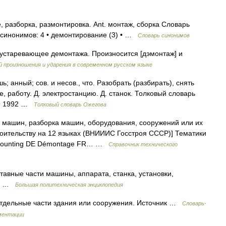
разборка, размонтировка. Ant. монтаж, сборка Словарь
о синонимов: 4 • демонтирование (3) • …
Словарь синонимов
устаревающее демонтажа. Произносится [дэмонтаж] и
 произношения и ударения в современном русском языке
нный; сов. и несов., что. Разобрать (разбирать), снять
е, работу. Д. электростанцию. Д. станок. Толковый словарь
49 1992 …
Толковый словарь Ожегова
 машин, разборка машин, оборудования, сооружений или их
роительству на 12 языках (ВНИИИС Госстроя СССР)] Тематики
ismounting DE Démontage FR… …
Справочник технического
авные части машины, аппарата, станка, установки,
1)) …
Большая политехническая энциклопедия
отдельные части здания или сооружения. Источник …
Словарь-
ментации