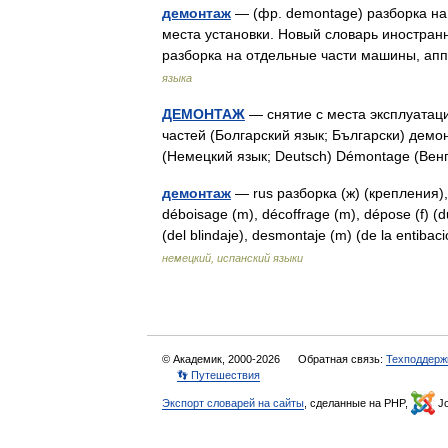
демонтаж
— (фр. demontage) разборка на
места установки. Новый словарь иностранн
разборка на отдельные части машины, а
языка
ДЕМОНТАЖ
— снятие с места эксплуатац
частей (Болгарский язык; Български) демо
(Немецкий язык; Deutsch) Démontage (Ве
демонтаж
— rus разборка (ж) (крепления), 
déboisage (m), décoffrage (m), dépose (f) (
(del blindaje), desmontaje (m) (de la entib
немецкий, испанский языки
© Академик, 2000-2026
Обратная связь:
Техподдерж
👣 Путешествия
Экспорт словарей на сайты
, сделанные на PHP,
Jo