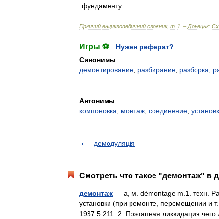
фундаменту
.
Г
і
рничий
енциклопедичний
словник
,
т
.
1
. –
Донецьк:
Сх
Игры ⚽
Нужен реферат?
Синонимы
:
демонтирование
,
разбирание
,
разборка
,
р
Антонимы
:
компоновка
,
монтаж
,
соединение
,
установ
демодуляція
Смотреть что такое "демонтаж" в д
демонтаж
— а, м. démontage m.1. техн. Р
установки (при ремонте, перемещении и т
1937 5 211. 2. Поэтапная ликвидация че